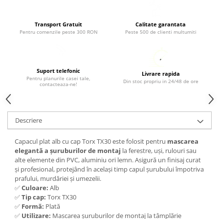
Transport Gratuit
Calitate garantata
Pentru comenzile peste 300 RON
Peste 500 de clienti multumiti
Suport telefonic
Livrare rapida
Pentru planurile casei tale,
Din stoc propriu in 24/48 de ore
contacteaza-ne!
Descriere
Capacul plat alb cu cap Torx TX30 este folosit pentru
mascarea
elegantă a șuruburilor de montaj
la ferestre, uși, rulouri sau
alte elemente din PVC, aluminiu ori lemn. Asigură un finisaj curat
și profesional, protejând în același timp capul șurubului împotriva
prafului, murdăriei și umezelii.
✅
Culoare:
Alb
✅
Tip cap:
Torx TX30
✅
Formă:
Plată
✅
Utilizare:
Mascarea șuruburilor de montaj la tâmplărie