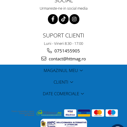
SOCIAL
Urmareste-ne in social media
SUPORT CLIENTI
Luni - Vineri 8:30 - 17:00
0751455905
contact@httmag.ro
MAGAZINUL MEU
CLIENTI
DATE COMERCIALE