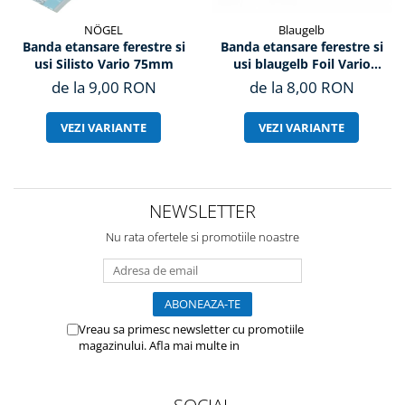
NÖGEL
Blaugelb
Banda etansare ferestre si
Banda etansare ferestre si
usi Silisto Vario 75mm
usi blaugelb Foil Vario
SL2050 de 90mm
de la 9,00 RON
de la 8,00 RON
VEZI VARIANTE
VEZI VARIANTE
NEWSLETTER
Nu rata ofertele si promotiile noastre
Vreau sa primesc newsletter cu promotiile
magazinului. Afla mai multe in
Politica de
Confidentialitate