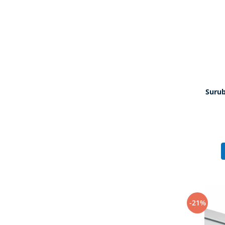
Suru
-21%