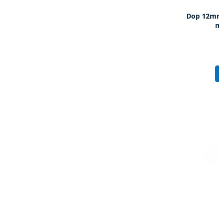
Dop 12mm
m