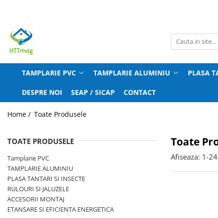
Tamplarie PVC
TAMPLARIE ALUMINIU
RULOURI SI JALUZELE
ETANSARE SI EFICIENTA ENERGETICA
Broaste Usa
Accesorii ferestre si usi
Accesorii Rulouri
Profil Solbanc
Manere de Usa
Balamale si role usi si ferestre
Accesorii Jaluzele Verticale
Etansanti si Izolanti
TAMPLARIE PVC
TAMPLARIE ALUMINIU
PLASA T
Sisteme de siguranta ferestre copii
Broaste usi
Precadre ferestre si usi
DESPRE NOI
SEAP / SICAP
CONTACT
Accesorii
Garnituri (chedere) si Perii
Primer si benzi de etansare
Feronerie
Manere fereastra si usa
Home /
Toate Produsele
Garnituri (chedere) si Perii
Toate Pr
TOATE PRODUSELE
Manere de Fereastra
Afiseaza:
1-
24
Tamplarie PVC
TAMPLARIE ALUMINIU
PLASA TANTARI SI INSECTE
RULOURI SI JALUZELE
ACCESORII MONTAJ
ETANSARE SI EFICIENTA ENERGETICA