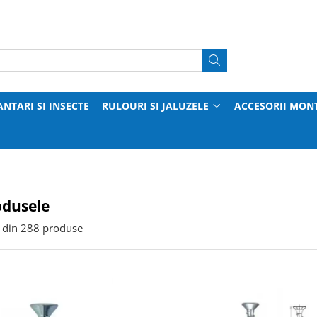
ANTARI SI INSECTE
RULOURI SI JALUZELE
ACCESORII MON
odusele
din
288
produse