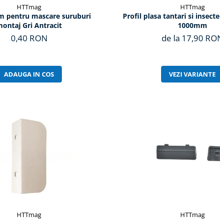
HTTmag
HTTmag
 pentru mascare suruburi
Profil plasa tantari si insect
ontaj Gri Antracit
1000mm
0,40 RON
de la 17,90 RO
ADAUGA IN COS
VEZI VARIANTE
HTTmag
HTTmag