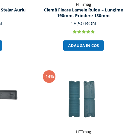
HTTmag
e Stejar Auriu
Clemă Fixare Lamele Rulou – Lungime
190mm, Prindere 150mm
N
18,50 RON
ADAUGA IN COS
-14%
HTTmag