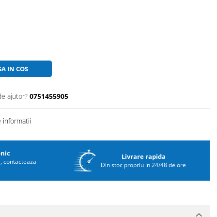
A IN COS
de ajutor?
0751455905
informatii
onic
Livrare rapida
e, contacteaza-
Din stoc propriu in 24/48 de ore