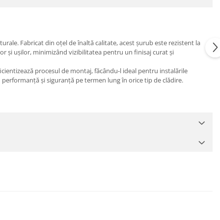
le. Fabricat din oțel de înaltă calitate, acest șurub este rezistent la
r și ușilor, minimizând vizibilitatea pentru un finisaj curat și
icientizează procesul de montaj, făcându-l ideal pentru instalările
d performanță și siguranță pe termen lung în orice tip de clădire.