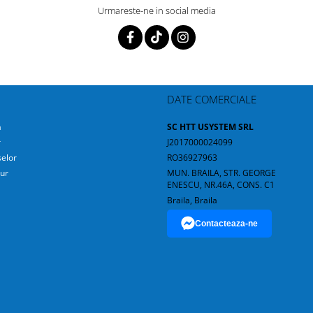
Urmareste-ne in social media
DATE COMERCIALE
a
SC HTT USYSTEM SRL
r
J2017000024099
elor
RO36927963
ur
MUN. BRAILA, STR. GEORGE
ENESCU, NR.46A, CONS. C1
Braila, Braila
Contacteaza-ne