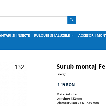
ANTARI SI INSECTE
RULOURI SI JALUZELE
ACCESORII MON
Surub montaj Fe
Energo
1,19 RON
Material: otel
Lungime 132mm
Diametru surub D: 7.50 mm