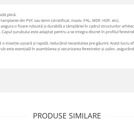
dã plinã.
mplariei din PVC sau lemn (stratificat, masiv, PAL, MDF, HDF, etc).
a o fixare robustă și durabilă a tâmplăriei în cadrul structurilor arhitectura
 Capul șurubului este adaptat pentru a se integra discret în profilul ferestrelo
o inserție ușoară și rapidă, reducând necesitatea pre-găuririi. Acest lucru ef
ub este esențială în asamblarea și securizarea ferestrelor și ușilor, asigurân
PRODUSE SIMILARE