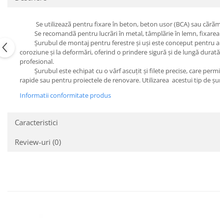
Se utilizeazã pentru fixare în beton, beton usor (BCA) sau cãrãmi
Se recomandã pentru lucrãri în metal, tâmplãrie în lemn, fixarea ta
Șurubul de montaj pentru ferestre și uși este conceput pentru a asigur
coroziune și la deformări, oferind o prindere sigură și de lungă durată.
profesional.
Șurubul este echipat cu o vârf ascuțit și filete precise, care permit 
rapide sau pentru proiectele de renovare. Utilizarea acestui tip de șur
Informatii conformitate produs
Caracteristici
Review-uri
(0)