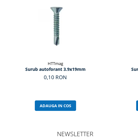
HTTmag
Surub autoforant 3.9x19mm
Su
0,10 RON
ADAUGA IN COS
NEWSLETTER