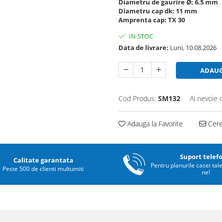
Diametru de gaurire Ø: 6.5 mm
Diametru cap dk: 11 mm
Amprenta cap: TX 30
IN STOC
Data de livrare:
Luni, 10.08.2026
ADAUG
Cod Produs:
SM132
Ai nevoie 
Adauga la Favorite
Cere 
Suport telef
Calitate garantata
Pentru planurile casei tal
Peste 500 de clienti multumiti
ne!