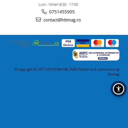
Luni - Vineri 8:30 - 17:00
0751455905
contact@httmag.ro
©Copyright SC HTT USYSTEM SRL 2026
Platforma E-commerce by
Gomag