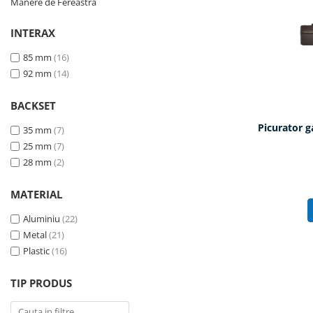
Manere de Fereastra
INTERAX
85 mm
(16)
92 mm
(14)
BACKSET
Picurator g
35 mm
(7)
25 mm
(7)
28 mm
(2)
MATERIAL
Aluminiu
(22)
Metal
(21)
Plastic
(16)
TIP PRODUS