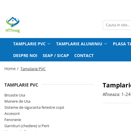
Tamplarie PVC
TAMPLARIE ALUMINIU
RULOURI SI JALUZELE
ETANSARE SI EFICIENTA ENERGETICA
Broaste Usa
Accesorii ferestre si usi
Accesorii Rulouri
Profil Solbanc
Manere de Usa
Balamale si role usi si ferestre
Accesorii Jaluzele Verticale
Etansanti si Izolanti
TAMPLARIE PVC
TAMPLARIE ALUMINIU
PLASA T
Sisteme de siguranta ferestre copii
Broaste usi
Precadre ferestre si usi
DESPRE NOI
SEAP / SICAP
CONTACT
Accesorii
Garnituri (chedere) si Perii
Primer si benzi de etansare
Feronerie
Manere fereastra si usa
Home /
Tamplarie PVC
Garnituri (chedere) si Perii
Tamplari
TAMPLARIE PVC
Manere de Fereastra
Afiseaza:
1-
24
Broaste Usa
Manere de Usa
Sisteme de siguranta ferestre copii
Accesorii
Feronerie
Garnituri (chedere) si Perii