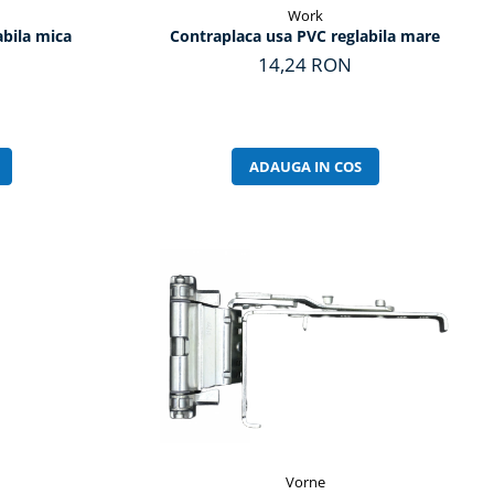
Work
abila mica
Contraplaca usa PVC reglabila mare
14,24 RON
ADAUGA IN COS
Vorne