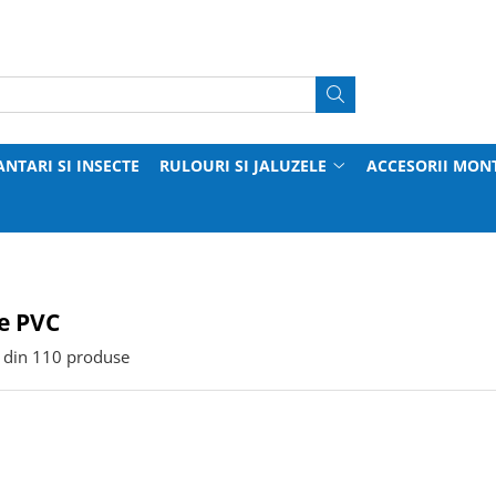
ANTARI SI INSECTE
RULOURI SI JALUZELE
ACCESORII MON
e PVC
din
110
produse