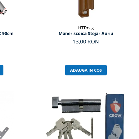
HTTmag
C 90cm
Maner scoica Stejar Auriu
13,00 RON
ADAUGA IN COS