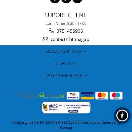
SUPORT CLIENTI
Luni - Vineri 8:30 - 17:00
0751455905
contact@httmag.ro
MAGAZINUL MEU
CLIENTI
DATE COMERCIALE
©Copyright SC HTT USYSTEM SRL 2026
Platforma E-commerce by
Gomag