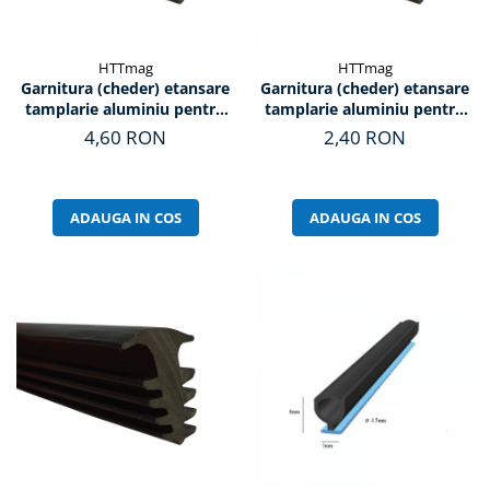
HTTmag
HTTmag
Garnitura (cheder) etansare
Garnitura (cheder) etansare
tamplarie aluminiu pentru
tamplarie aluminiu pentru
sticla, T10+ (4mm)
sticla, T19 (2mm)
4,60 RON
2,40 RON
ADAUGA IN COS
ADAUGA IN COS