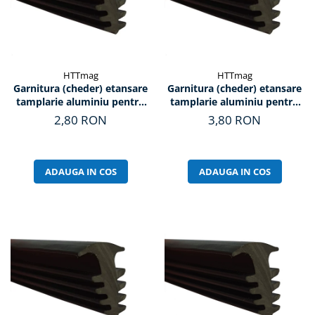
HTTmag
HTTmag
Garnitura (cheder) etansare
Garnitura (cheder) etansare
tamplarie aluminiu pentru
tamplarie aluminiu pentru
sticla, T11 (2mm)
sticla, T10 (3mm)
2,80 RON
3,80 RON
ADAUGA IN COS
ADAUGA IN COS