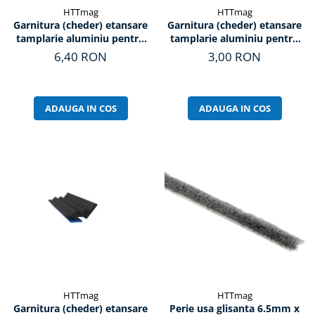
HTTmag
HTTmag
Garnitura (cheder) etansare
Garnitura (cheder) etansare
tamplarie aluminiu pentru
tamplarie aluminiu pentru
sticla, T20 (5mm)
toc si cercevea (bataie), G1
6,40 RON
3,00 RON
ADAUGA IN COS
ADAUGA IN COS
HTTmag
HTTmag
Garnitura (cheder) etansare
Perie usa glisanta 6.5mm x