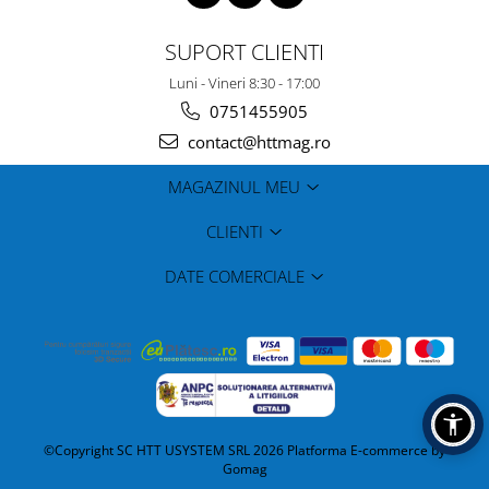
SUPORT CLIENTI
Luni - Vineri 8:30 - 17:00
0751455905
contact@httmag.ro
MAGAZINUL MEU
CLIENTI
DATE COMERCIALE
©Copyright SC HTT USYSTEM SRL 2026
Platforma E-commerce by
Gomag