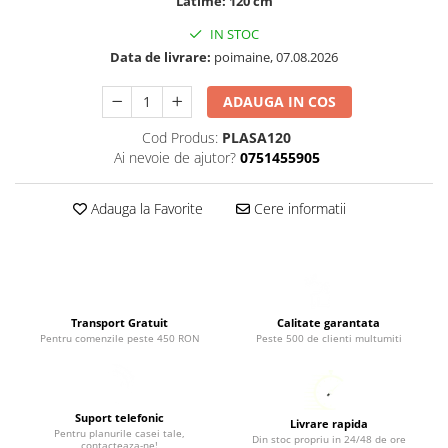
Latime: 120 cm
IN STOC
Data de livrare:
poimaine, 07.08.2026
ADAUGA IN COS
Cod Produs:
PLASA120
Ai nevoie de ajutor?
0751455905
Adauga la Favorite
Cere informatii
Transport Gratuit
Calitate garantata
Pentru comenzile peste 450 RON
Peste 500 de clienti multumiti
Suport telefonic
Livrare rapida
Pentru planurile casei tale,
Din stoc propriu in 24/48 de ore
contacteaza-ne!