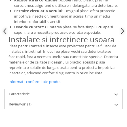
Rezistenta la coroziune:
Acoperirea cu plastic previne
coroziunea, asigurand o utilizare indelungata fara deteriorare.
Permite circulatia aerului:
Designul plasei ofera protectie
impotriva insectelor, mentinand in acelasi timp un mediu
interior confortabil si aerisit.
Usor de curatat:
Curatarea plasei se face simplu, cu apa si
sapun, fara a necesita produse de curatare speciale.
Instalare si intretinere usoara
Plasa pentru tantari si insecte este proiectata pentru a fi usor de
instalat si intretinut. Inlocuirea plasei vechi sau deteriorate se
face rapid, fara a necesita unelte sau cunostinte speciale. Datorita
materialelor de calitate si designului practic, aceasta plasa
reprezinta o solutie de lunga durata pentru protectia impotriva
insectelor, aducand confort si siguranta in orice locuinta.
Informatii conformitate produs
Caracteristici
Review-uri
(1)