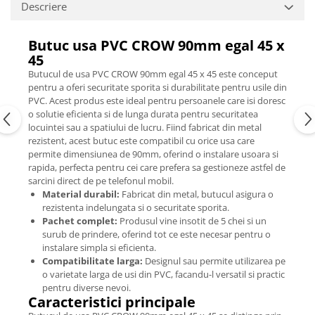
Descriere
Butuc usa PVC CROW 90mm egal 45 x
45
Butucul de usa PVC CROW 90mm egal 45 x 45 este conceput
pentru a oferi securitate sporita si durabilitate pentru usile din
PVC. Acest produs este ideal pentru persoanele care isi doresc
o solutie eficienta si de lunga durata pentru securitatea
locuintei sau a spatiului de lucru. Fiind fabricat din metal
rezistent, acest butuc este compatibil cu orice usa care
permite dimensiunea de 90mm, oferind o instalare usoara si
rapida, perfecta pentru cei care prefera sa gestioneze astfel de
sarcini direct de pe telefonul mobil.
Material durabil:
Fabricat din metal, butucul asigura o
rezistenta indelungata si o securitate sporita.
Pachet complet:
Produsul vine insotit de 5 chei si un
surub de prindere, oferind tot ce este necesar pentru o
instalare simpla si eficienta.
Compatibilitate larga:
Designul sau permite utilizarea pe
o varietate larga de usi din PVC, facandu-l versatil si practic
pentru diverse nevoi.
Caracteristici principale