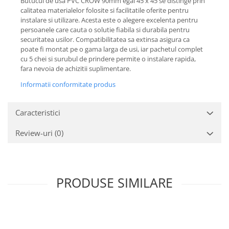
Butucul de usa PVC CROW 90mm egal 45 x 45 se distinge prin
calitatea materialelor folosite si facilitatile oferite pentru
instalare si utilizare. Acesta este o alegere excelenta pentru
persoanele care cauta o solutie fiabila si durabila pentru
securitatea usilor. Compatibilitatea sa extinsa asigura ca
poate fi montat pe o gama larga de usi, iar pachetul complet
cu 5 chei si surubul de prindere permite o instalare rapida,
fara nevoia de achizitii suplimentare.
Informatii conformitate produs
Caracteristici
Review-uri
(0)
PRODUSE SIMILARE