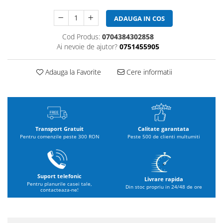
ADAUGA IN COS
Cod Produs:
0704384302858
Ai nevoie de ajutor?
0751455905
Adauga la Favorite
Cere informatii
Transport Gratuit
Calitate garantata
Pentru comenzile peste 300 RON
Peste 500 de clienti multumiti
Suport telefonic
Livrare rapida
Pentru planurile casei tale,
Din stoc propriu in 24/48 de ore
contacteaza-ne!