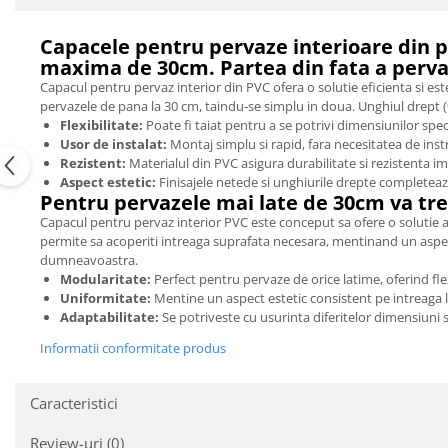
Capacele pentru pervaze interioare din p
maxima de 30cm. Partea din fata a pervaz
Capacul pentru pervaz interior din PVC ofera o solutie eficienta si est
pervazele de pana la 30 cm, taindu-se simplu in doua. Unghiul drept (90
Flexibilitate:
Poate fi taiat pentru a se potrivi dimensiunilor spec
Usor de instalat:
Montaj simplu si rapid, fara necesitatea de ins
Rezistent:
Materialul din PVC asigura durabilitate si rezistenta im
Aspect estetic:
Finisajele netede si unghiurile drepte completeaza
Pentru pervazele mai late de 30cm va tre
Capacul pentru pervaz interior PVC este conceput sa ofere o solutie a
permite sa acoperiti intreaga suprafata necesara, mentinand un aspec
dumneavoastra.
Modularitate:
Perfect pentru pervaze de orice latime, oferind flexi
Uniformitate:
Mentine un aspect estetic consistent pe intreaga 
Adaptabilitate:
Se potriveste cu usurinta diferitelor dimensiuni si
Informatii conformitate produs
Caracteristici
Review-uri
(0)