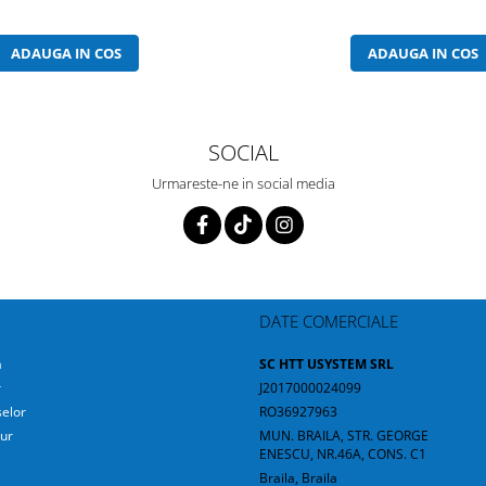
ADAUGA IN COS
ADAUGA IN COS
SOCIAL
Urmareste-ne in social media
DATE COMERCIALE
a
SC HTT USYSTEM SRL
r
J2017000024099
elor
RO36927963
ur
MUN. BRAILA, STR. GEORGE
ENESCU, NR.46A, CONS. C1
Braila, Braila