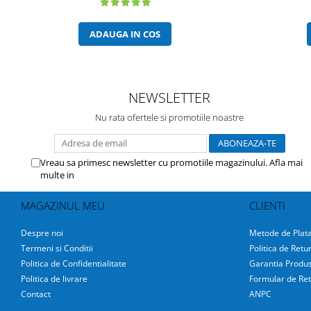
ADAUGA IN COS
NEWSLETTER
Nu rata ofertele si promotiile noastre
Vreau sa primesc newsletter cu promotiile magazinului. Afla mai
multe in
Politica de Confidentialitate
MAGAZINUL MEU
CLIENTI
Despre noi
Metode de Plat
Termeni si Conditii
Politica de Retu
Politica de Confidentialitate
Garantia Produs
Politica de livrare
Formular de Ret
Contact
ANPC