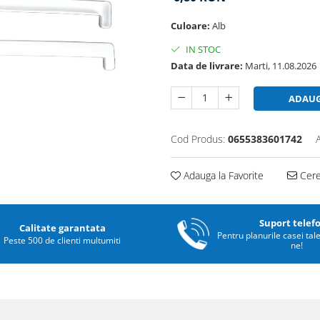
Culoare:
Alb
IN STOC
Data de livrare:
Marti, 11.08.2026
ADAUG
Cod Produs:
0655383601742
Adauga la Favorite
Cere 
Suport telef
Calitate garantata
Pentru planurile casei tal
Peste 500 de clienti multumiti
ne!