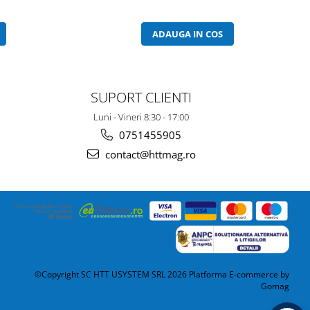
ADAUGA IN COS
SUPORT CLIENTI
Luni - Vineri 8:30 - 17:00
0751455905
contact@httmag.ro
©Copyright SC HTT USYSTEM SRL 2026
Platforma E-commerce by
Gomag