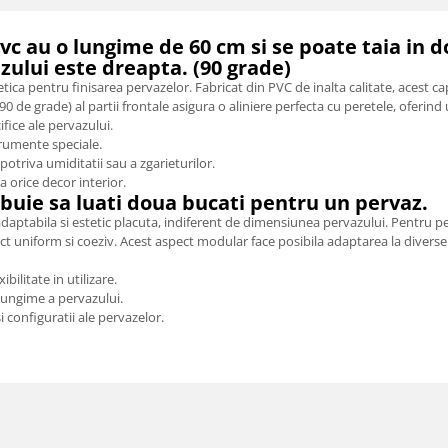
vc au o lungime de 60 cm si se poate taia in 
ului este dreapta. (90 grade)
etica pentru finisarea pervazelor. Fabricat din PVC de inalta calitate, acest 
 de grade) al partii frontale asigura o aliniere perfecta cu peretele, oferind 
ifice ale pervazului.
trumente speciale.
potriva umiditatii sau a zgarieturilor.
 orice decor interior.
buie sa luati doua bucati pentru un pervaz.
daptabila si estetic placuta, indiferent de dimensiunea pervazului. Pentru p
t uniform si coeziv. Acest aspect modular face posibila adaptarea la diverse
bilitate in utilizare.
lungime a pervazului.
 configuratii ale pervazelor.