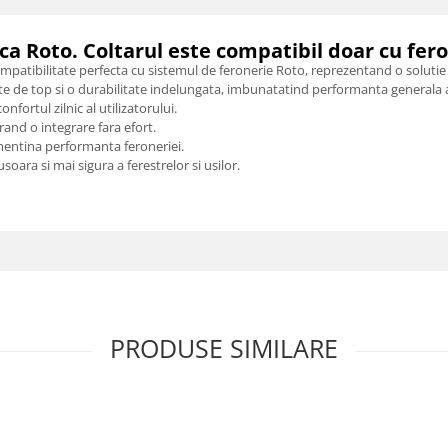
ca Roto. Coltarul este compatibil doar cu fero
mpatibilitate perfecta cu sistemul de feronerie Roto, reprezentand o solutie
e de top si o durabilitate indelungata, imbunatatind performanta generala a fe
nfortul zilnic al utilizatorului.
rand o integrare fara efort.
mentina performanta feroneriei.
ara si mai sigura a ferestrelor si usilor.
PRODUSE SIMILARE