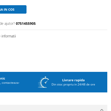
A IN COS
de ajutor?
0751455905
informatii
onic
Livrare rapida
e, contacteaza-
Din stoc propriu in 24/48 de ore