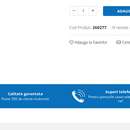
ADAUG
Cod Produs:
260277
Ai nevoie 
Adauga la Favorite
Cere 
Suport telef
Calitate garantata
Pentru planurile casei tal
Peste 500 de clienti multumiti
ne!