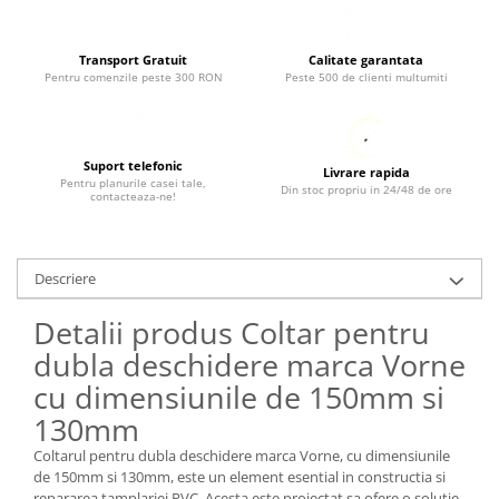
Transport Gratuit
Calitate garantata
Pentru comenzile peste 300 RON
Peste 500 de clienti multumiti
Suport telefonic
Livrare rapida
Pentru planurile casei tale,
Din stoc propriu in 24/48 de ore
contacteaza-ne!
Descriere
Detalii produs Coltar pentru
dubla deschidere marca Vorne
cu dimensiunile de 150mm si
130mm
Coltarul pentru dubla deschidere marca Vorne, cu dimensiunile
de 150mm si 130mm, este un element esential in constructia si
repararea tamplariei PVC. Acesta este proiectat sa ofere o solutie