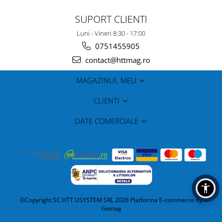
SUPORT CLIENTI
Luni - Vineri 8:30 - 17:00
0751455905
contact@httmag.ro
MAGAZINUL MEU
CLIENTI
DATE COMERCIALE
©Copyright SC HTT USYSTEM SRL 2026
Platforma E-commerce by
Gomag