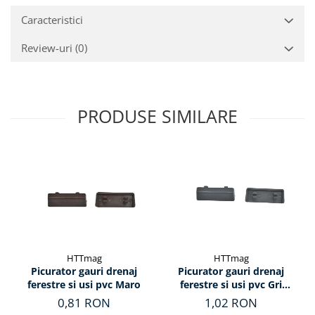
Caracteristici
Review-uri
(0)
PRODUSE SIMILARE
HTTmag
HTTmag
Picurator gauri drenaj
Picurator gauri drenaj
ferestre si usi pvc Maro
ferestre si usi pvc Gri
Antracit
0,81 RON
1,02 RON