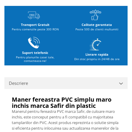
Transport Gratuit
Calitate garantata
Pentru comenzile peste 300 RON
Peste 500 de clienti multumiti
Suport telefonic
Livrare rapida
Pentru planurile casei tale,
Din stoc propriu in 24/48 de ore
contacteaza-ne!
Descriere
Maner fereastra PVC simplu maro
inchis marca Safir din plastic
Manerul pentru fereastra PVC marca Safir, de culoare maro
inchis, este conceput pentru a fi compatibil cu majoritatea
tamplariilor din PVC. Acest produs reprezinta o solutie simpla
si eficienta pentru inlocuirea sau actualizarea manerelor de la