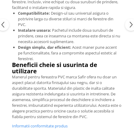
ferestre. Inclusiv, vine echipat cu doua suruburi de prindere,
facilitand o instalare rapida si sigura.
Compatibilitate:
Design-ul sau universal asigura o
potrivire larga cu diverse stiluri si marci de ferestre din
PVC.
Instalare usoara:
Pachetul include doua suruburi de
prindere, ceea ce inseamna ca montarea este directa si nu
necesita accesorii suplimentare.
Design simplu, dar eficient:
Acest maner pune accent
pe functionalitate, fara a compromite aspectul estetic al
ferestrei.
Beneficii cheie si usurinta de
utilizare
Manerul pentru fereastra PVC marca Safir ofera nu doar un
aspect placut datorita finisajului sau negru, dar si o
durabilitate sporita. Materialul din plastic de inalta calitate
asigura rezistenta indelungata si usurinta in intretinere. De
asemenea, simplifica procesul de deschidere si inchidere a
ferestrei, imbunatatind experienta utilizatorului. Acesta este o
alegere practica pentru oricine cauta o solutie accesibila si
fiabila pentru sistemul de ferestre din PVC.
Informatii conformitate produs