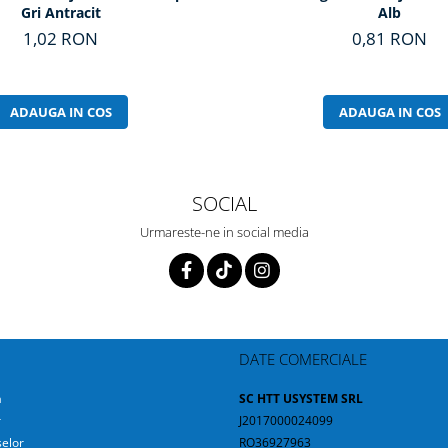
Gri Antracit
Alb
1,02 RON
0,81 RON
ADAUGA IN COS
ADAUGA IN COS
SOCIAL
Urmareste-ne in social media
DATE COMERCIALE
a
SC HTT USYSTEM SRL
r
J2017000024099
elor
RO36927963