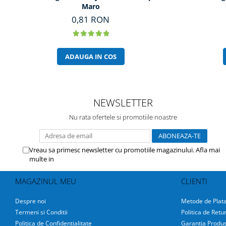
Maro
0,81 RON
ADAUGA IN COS
NEWSLETTER
Nu rata ofertele si promotiile noastre
Vreau sa primesc newsletter cu promotiile magazinului. Afla mai
multe in
Politica de Confidentialitate
MAGAZINUL MEU
CLIENTI
Despre noi
Metode de Plat
Termeni si Conditii
Politica de Retu
Politica de Confidentialitate
Garantia Produs