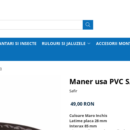
ANTARI SI INSECTE
RULOURI SI JALUZELE
ACCESORII MON
m
Maner usa PVC S
Safir
49,00 RON
Culoare Maro Inchis
Latime placa 28 mm
Interax 85 mm