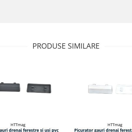
PRODUSE SIMILARE
HTTmag
HTTmag
auri drenaj ferestre si usi pvc
Picurator gauri drenaj ferest