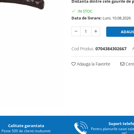
Distanta dintre cele gaurile de 
IN STOC
Data de livrare:
Luni, 10.08.2026
ADAUG
Cod Produs:
0704384302667
Adauga la Favorite
Cere 
Suport telef
Calitate garantata
Pentru planurile casei tal
Peste 500 de clienti multumiti
ne!