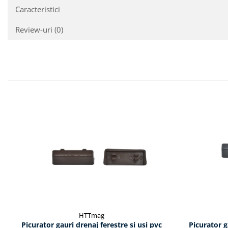
Caracteristici
Review-uri
(0)
HTTmag
Picurator gauri drenaj ferestre si usi pvc
Picurator g