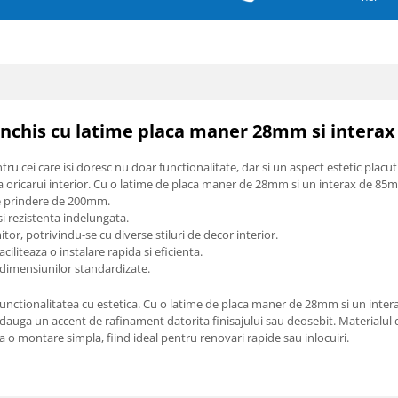
Inchis cu latime placa maner 28mm si intera
 cei care isi doresc nu doar functionalitate, dar si un aspect estetic placut.
a oricarui interior. Cu o latime de placa maner de 28mm si un interax de 85mm
 de prindere de 200mm.
si rezistenta indelungata.
or, potrivindu-se cu diverse stiluri de decor interior.
liteaza o instalare rapida si eficienta.
a dimensiunilor standardizate.
nctionalitatea cu estetica. Cu o latime de placa maner de 28mm si un intera
dauga un accent de rafinament datorita finisajului sau deosebit. Materialul
 o montare simpla, fiind ideal pentru renovari rapide sau inlocuiri.