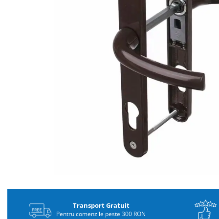
Distribuie
pe
Facebook
Transport Gratuit
Pentru comenzile peste 300 RON