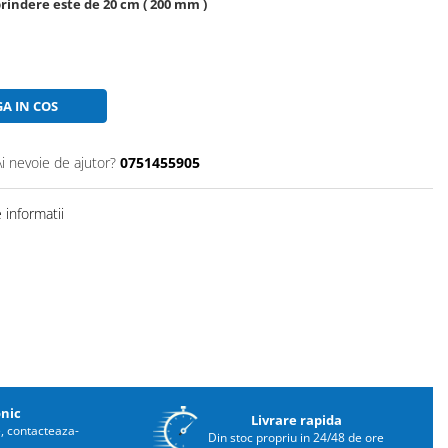
prindere este de 20 cm ( 200 mm )
A IN COS
Ai nevoie de ajutor?
0751455905
informatii
onic
Livrare rapida
e, contacteaza-
Din stoc propriu in 24/48 de ore