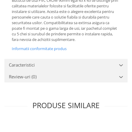
Butucul de usa PVC CROW 90mm egal 45 x 45 se distinge prin
calitatea materialelor folosite si facilitatile oferite pentru
instalare si utilizare. Acesta este o alegere excelenta pentru
persoanele care cauta o solutie fiabila si durabila pentru
securitatea usilor. Compatibilitatea sa extinsa asigura ca
poate fi montat pe o gama larga de usi, iar pachetul complet
cu 5 chei si surubul de prindere permite o instalare rapida,
fara nevoia de achizitii suplimentare.
Informatii conformitate produs
Caracteristici
Review-uri
(0)
PRODUSE SIMILARE