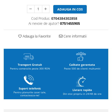
ADAUGA IN COS
Cod Produs:
0704384302858
Ai nevoie de ajutor?
0751455905
Adauga la Favorite
Cere informatii
Transport Gratuit
Calitate garantata
Pentru comenzile peste 300 RON
Peste 500 de clienti multumiti
Suport telefonic
Livrare rapida
Pentru planurile casei tale,
Din stoc propriu in 24/48 de ore
contacteaza-ne!