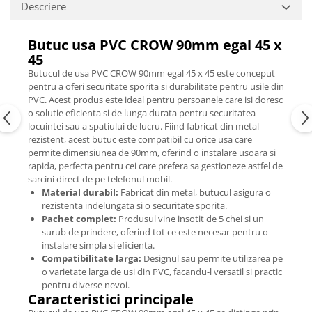
Descriere
Butuc usa PVC CROW 90mm egal 45 x
45
Butucul de usa PVC CROW 90mm egal 45 x 45 este conceput
pentru a oferi securitate sporita si durabilitate pentru usile din
PVC. Acest produs este ideal pentru persoanele care isi doresc
o solutie eficienta si de lunga durata pentru securitatea
locuintei sau a spatiului de lucru. Fiind fabricat din metal
rezistent, acest butuc este compatibil cu orice usa care
permite dimensiunea de 90mm, oferind o instalare usoara si
rapida, perfecta pentru cei care prefera sa gestioneze astfel de
sarcini direct de pe telefonul mobil.
Material durabil:
Fabricat din metal, butucul asigura o
rezistenta indelungata si o securitate sporita.
Pachet complet:
Produsul vine insotit de 5 chei si un
surub de prindere, oferind tot ce este necesar pentru o
instalare simpla si eficienta.
Compatibilitate larga:
Designul sau permite utilizarea pe
o varietate larga de usi din PVC, facandu-l versatil si practic
pentru diverse nevoi.
Caracteristici principale