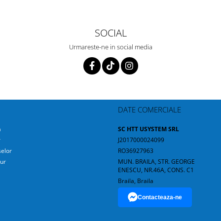
SOCIAL
Urmareste-ne in social media
DATE COMERCIALE
a
SC HTT USYSTEM SRL
r
J2017000024099
elor
RO36927963
ur
MUN. BRAILA, STR. GEORGE
ENESCU, NR.46A, CONS. C1
Braila, Braila
Contacteaza-ne