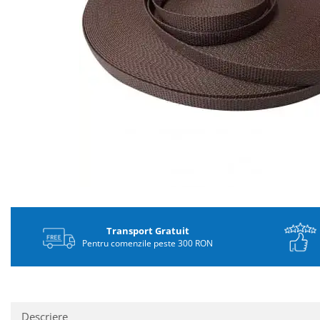
Distribuie
pe
Facebook
Transport Gratuit
Pentru comenzile peste 300 RON
Descriere