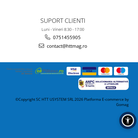
SUPORT CLIENTI
Luni - Vineri 8:30 - 17:00
0751455905
contact@httmag.ro
©Copyright SC HTT USYSTEM SRL 2026
Platforma E-commerce by
Gomag