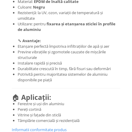
Material:
EPDM de înaltă calitate
Culoare:
Negru
Rezistență: la UV, ozon, variații de temperatură și
umiditate
Utilizare: pentru
fixarea și etanșarea sticlei în profile
de aluminiu
🔧
Avantaje:
Etanșare perfectă împotriva infiltrațiilor de apă și aer
Previne vibrațiile și zgomotele cauzate de mișcările
structurale
Instalare rapidă și precisă
Durabilitate crescută în timp, fără fisuri sau deformări
Potrivită pentru majoritatea sistemelor de aluminiu
disponibile pe piață
🏠
Aplicații:
Ferestre și uși din aluminiu
Pereți cortină
Vitrine și fațade din sticlă
Tâmplărie comercială și rezidențială
Informatii conformitate produs