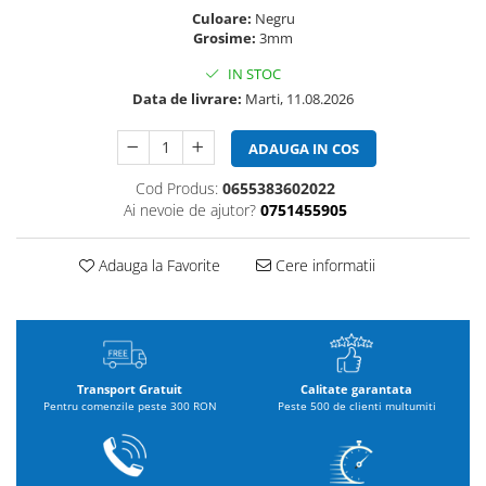
Culoare:
Negru
Grosime:
3mm
IN STOC
Data de livrare:
Marti, 11.08.2026
ADAUGA IN COS
Cod Produs:
0655383602022
Ai nevoie de ajutor?
0751455905
Adauga la Favorite
Cere informatii
Transport Gratuit
Calitate garantata
Pentru comenzile peste 300 RON
Peste 500 de clienti multumiti