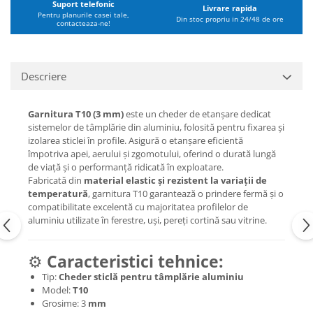
Suport telefonic
Livrare rapida
Pentru planurile casei tale,
Din stoc propriu in 24/48 de ore
contacteaza-ne!
Descriere
Garnitura T10 (3 mm)
este un cheder de etanșare dedicat
sistemelor de tâmplărie din aluminiu, folosită pentru fixarea și
izolarea sticlei în profile. Asigură o etanșare eficientă
împotriva apei, aerului și zgomotului, oferind o durată lungă
de viață și o performanță ridicată în exploatare.
Fabricată din
material elastic și rezistent la variații de
temperatură
, garnitura T10 garantează o prindere fermă și o
compatibilitate excelentă cu majoritatea profilelor de
aluminiu utilizate în ferestre, uși, pereți cortină sau vitrine.
⚙️
Caracteristici tehnice:
Tip:
Cheder sticlă pentru tâmplărie aluminiu
Model:
T10
Grosime: 3
mm