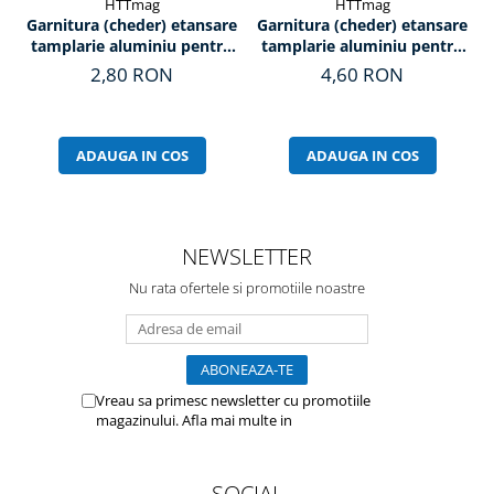
HTTmag
HTTmag
Garnitura (cheder) etansare
Garnitura (cheder) etansare
tamplarie aluminiu pentru
tamplarie aluminiu pentru
sticla, T11 (2mm)
sticla, T10+ (4mm)
2,80 RON
4,60 RON
ADAUGA IN COS
ADAUGA IN COS
NEWSLETTER
Nu rata ofertele si promotiile noastre
Vreau sa primesc newsletter cu promotiile
magazinului. Afla mai multe in
Politica de
Confidentialitate
SOCIAL