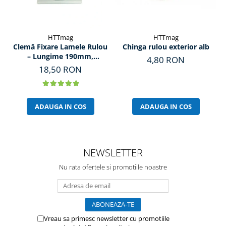
HTTmag
HTTmag
Clemă Fixare Lamele Rulou
Chinga rulou exterior alb
– Lungime 190mm,
4,80 RON
Prindere 150mm
18,50 RON
ADAUGA IN COS
ADAUGA IN COS
NEWSLETTER
Nu rata ofertele si promotiile noastre
Vreau sa primesc newsletter cu promotiile