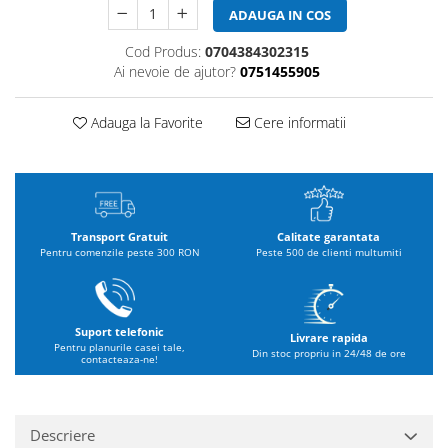
ADAUGA IN COS
Cod Produs:
0704384302315
Ai nevoie de ajutor?
0751455905
Adauga la Favorite
Cere informatii
Transport Gratuit
Calitate garantata
Pentru comenzile peste 300 RON
Peste 500 de clienti multumiti
Suport telefonic
Livrare rapida
Pentru planurile casei tale,
Din stoc propriu in 24/48 de ore
contacteaza-ne!
Descriere