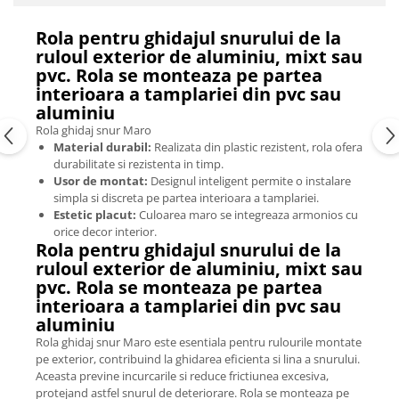
Rola pentru ghidajul snurului de la
ruloul exterior de aluminiu, mixt sau
pvc. Rola se monteaza pe partea
interioara a tamplariei din pvc sau
aluminiu
Rola ghidaj snur Maro
Material durabil:
Realizata din plastic rezistent, rola ofera
durabilitate si rezistenta in timp.
Usor de montat:
Designul inteligent permite o instalare
simpla si discreta pe partea interioara a tamplariei.
Estetic placut:
Culoarea maro se integreaza armonios cu
orice decor interior.
Rola pentru ghidajul snurului de la
ruloul exterior de aluminiu, mixt sau
pvc. Rola se monteaza pe partea
interioara a tamplariei din pvc sau
aluminiu
Rola ghidaj snur Maro este esentiala pentru rulourile montate
pe exterior, contribuind la ghidarea eficienta si lina a snurului.
Aceasta previne incurcarile si reduce frictiunea excesiva,
protejand astfel snurul de deteriorare. Rola se monteaza pe