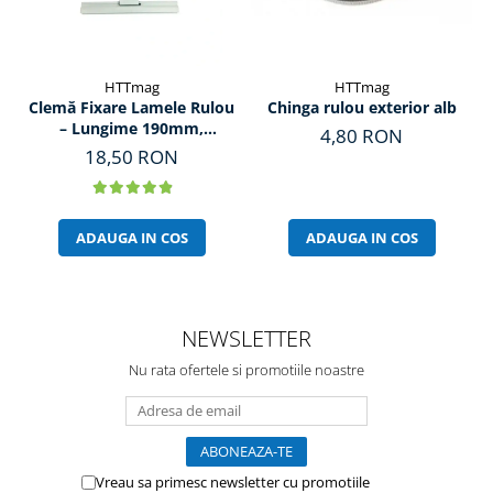
HTTmag
HTTmag
Clemă Fixare Lamele Rulou
Chinga rulou exterior alb
– Lungime 190mm,
4,80 RON
Prindere 150mm
18,50 RON
ADAUGA IN COS
ADAUGA IN COS
NEWSLETTER
Nu rata ofertele si promotiile noastre
Vreau sa primesc newsletter cu promotiile