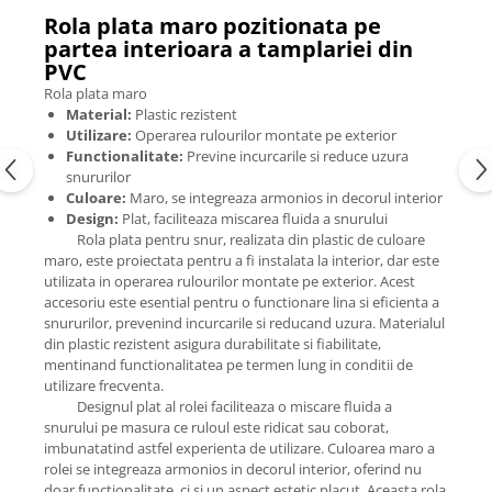
Rola plata maro pozitionata pe
partea interioara a tamplariei din
PVC
Rola plata maro
Material:
Plastic rezistent
Utilizare:
Operarea rulourilor montate pe exterior
Functionalitate:
Previne incurcarile si reduce uzura
snururilor
Culoare:
Maro, se integreaza armonios in decorul interior
Design:
Plat, faciliteaza miscarea fluida a snurului
Rola plata pentru snur, realizata din plastic de culoare
maro, este proiectata pentru a fi instalata la interior, dar este
utilizata in operarea rulourilor montate pe exterior. Acest
accesoriu este esential pentru o functionare lina si eficienta a
snururilor, prevenind incurcarile si reducand uzura. Materialul
din plastic rezistent asigura durabilitate si fiabilitate,
mentinand functionalitatea pe termen lung in conditii de
utilizare frecventa.
Designul plat al rolei faciliteaza o miscare fluida a
snurului pe masura ce ruloul este ridicat sau coborat,
imbunatatind astfel experienta de utilizare. Culoarea maro a
rolei se integreaza armonios in decorul interior, oferind nu
doar functionalitate, ci si un aspect estetic placut. Aceasta rola