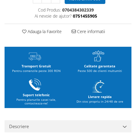
Cod Produs:
0704384302339
Ai nevoie de ajutor?
0751455905
Adauga la Favorite
Cere informatii
Transport Gratuit
Calitate garantata
Pentru comenzile peste 300 RON
Peste 500 de clienti multumiti
Suport telefonic
Livrare rapida
Pentru planurile casei tale,
Din stoc propriu in 24/48 de ore
contacteaza-ne!
Descriere