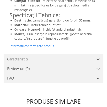
Compatibilitate:
Proiectat special pentru lamelele de
55
mm latime
(specifice ușilor de garaj tip rulou medii și
rezidențiale).
Specificații Tehnice:
Destinație:
Lamelă ușă garaj tip rulou (profil 55 mm).
Material:
Plastic tehnic durificat.
Culoare:
Negru/Gri închis (standard industrial).
Montaj:
Prin inserție la capătul lamelei (poate necesita
capsare/înșurubare în funcție de profil).
Informatii conformitate produs
Caracteristici
Review-uri
(0)
FAQ
PRODUSE SIMILARE