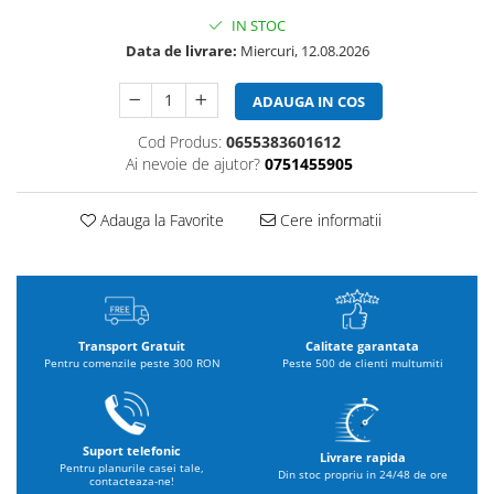
IN STOC
Data de livrare:
Miercuri, 12.08.2026
ADAUGA IN COS
Cod Produs:
0655383601612
Ai nevoie de ajutor?
0751455905
Adauga la Favorite
Cere informatii
Transport Gratuit
Calitate garantata
Pentru comenzile peste 300 RON
Peste 500 de clienti multumiti
Suport telefonic
Livrare rapida
Pentru planurile casei tale,
Din stoc propriu in 24/48 de ore
contacteaza-ne!