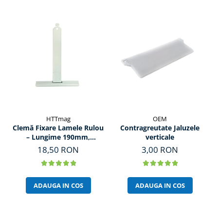
HTTmag
OEM
Clemă Fixare Lamele Rulou
Contragreutate Jaluzele
– Lungime 190mm,
verticale
Prindere 150mm
18,50 RON
3,00 RON
ADAUGA IN COS
ADAUGA IN COS