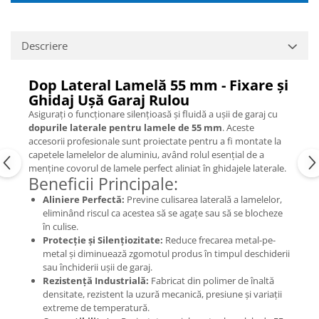
Descriere
Dop Lateral Lamelă 55 mm - Fixare și
Ghidaj Ușă Garaj Rulou
Asigurați o funcționare silențioasă și fluidă a ușii de garaj cu
dopurile laterale pentru lamele de 55 mm
. Aceste
accesorii profesionale sunt proiectate pentru a fi montate la
capetele lamelelor de aluminiu, având rolul esențial de a
menține covorul de lamele perfect aliniat în ghidajele laterale.
Beneficii Principale:
Aliniere Perfectă:
Previne culisarea laterală a lamelelor,
eliminând riscul ca acestea să se agațe sau să se blocheze
în culise.
Protecție și Silențiozitate:
Reduce frecarea metal-pe-
metal și diminuează zgomotul produs în timpul deschiderii
sau închiderii ușii de garaj.
Rezistență Industrială:
Fabricat din polimer de înaltă
densitate, rezistent la uzură mecanică, presiune și variații
extreme de temperatură.