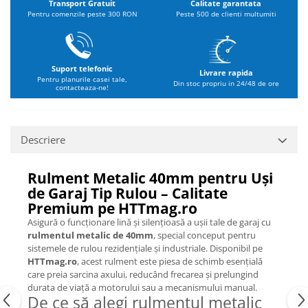
Transport Gratuit
Calitate garantata
Pentru comenzile peste 300 RON
Peste 500 de clienti multumiti
Suport telefonic
Livrare rapida
Pentru planurile casei tale,
Din stoc propriu in 24/48 de ore
contacteaza-ne!
Descriere
Rulment Metalic 40mm pentru Uși
de Garaj Tip Rulou – Calitate
Premium pe HTTmag.ro
Asigură o funcționare lină și silențioasă a ușii tale de garaj cu
rulmentul metalic de 40mm
, special conceput pentru
sistemele de rulou rezidențiale și industriale. Disponibil pe
HTTmag.ro
, acest rulment este piesa de schimb esențială
care preia sarcina axului, reducând frecarea și prelungind
durata de viață a motorului sau a mecanismului manual.
De ce să alegi rulmentul metalic