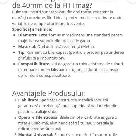
de 40mm de la HTTmag?
Rulmenții noștri sunt fabricați din oțel tratat, rezistent la
uzură și coroziune, fiind ideali pentru mediile exterioare unde
variațiile de temperatură sunt frecvente.
Specificații Tehnice:
Diametru Exterior:
40 mm (dimensiune standard pentru
majoritatea suporturilor de uși de garaj).
Material:
Oțel de înaltă rezistență (Metal).
Tip:
Rulment cu bile, capsat (pentru a preveni pătrunderea
prafului și a impurităților).
Compatibilitate:
Uși de garaj tip rulou, sisteme de rulouri
exterioare comerciale, axe octogonale dotate cu capsule
de rulment corespunzătoare.
Avantajele Produsului:
Fiabilitate Sporită:
Construcția metalică robustă
garantează o rezistență mult superioară variantelor din
plastic sau aliaje slabe.
Operare Silențioasă:
Bilele din oțel calibrate asigură o
rotație uniformă, eliminând scârțâitul sau vibrațiile la
ridicarea/coborârea ușii.
Montaj Universal:
Se potrivește perfect în suporturile