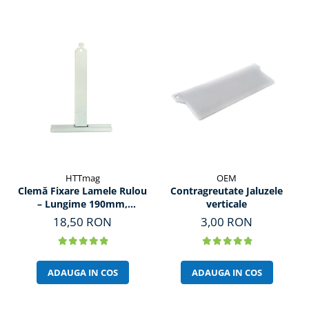
HTTmag
OEM
Clemă Fixare Lamele Rulou
Contragreutate Jaluzele
– Lungime 190mm,
verticale
Prindere 150mm
18,50 RON
3,00 RON
ADAUGA IN COS
ADAUGA IN COS