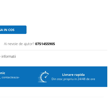
A IN COS
Ai nevoie de ajutor?
0751455905
informatii
onic
Livrare rapida
e, contacteaza-
Din stoc propriu in 24/48 de ore