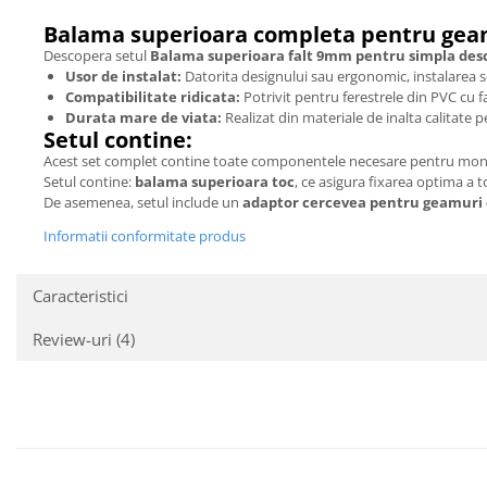
Balama superioara completa pentru geam
Descopera setul
Balama superioara falt 9mm pentru simpla des
Usor de instalat:
Datorita designului sau ergonomic, instalarea se 
Compatibilitate ridicata:
Potrivit pentru ferestrele din PVC cu 
Durata mare de viata:
Realizat din materiale de inalta calitate p
Setul contine:
Acest set complet contine toate componentele necesare pentru mon
Setul contine:
balama superioara toc
, ce asigura fixarea optima a t
De asemenea, setul include un
adaptor cercevea pentru geamuri 
Informatii conformitate produs
Caracteristici
Review-uri
(4)