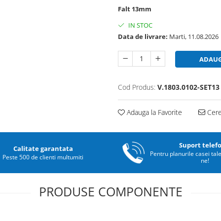
Falt 13mm
IN STOC
Data de livrare:
Marti, 11.08.2026
ADAUG
Cod Produs:
V.1803.0102-SET13
Adauga la Favorite
Cere 
Suport telef
Calitate garantata
Pentru planurile casei tal
Peste 500 de clienti multumiti
ne!
PRODUSE COMPONENTE