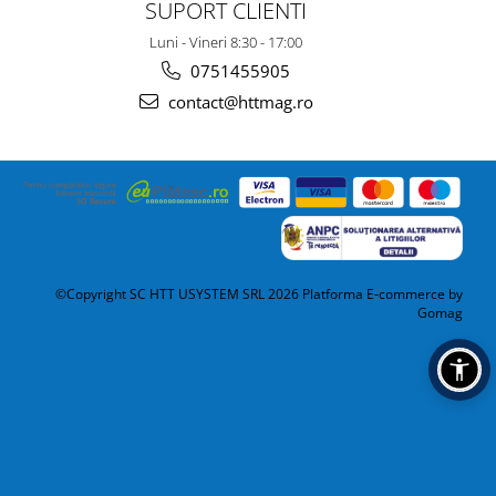
SUPORT CLIENTI
Luni - Vineri 8:30 - 17:00
0751455905
contact@httmag.ro
©Copyright SC HTT USYSTEM SRL 2026
Platforma E-commerce by
Gomag