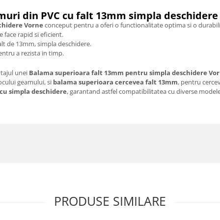
uri din PVC cu falt 13mm simpla deschidere
chidere Vorne
conceput pentru a oferi o functionalitate optima si o durabili
face rapid si eficient.
falt de 13mm, simpla deschidere.
entru a rezista in timp.
tajul unei
Balama superioara falt 13mm pentru simpla deschidere Vo
ocului geamului, si
balama superioara cercevea falt 13mm
, pentru cerce
cu simpla deschidere
, garantand astfel compatibilitatea cu diverse model
PRODUSE SIMILARE