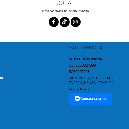
SOCIAL
Urmareste-ne in social media
DATE COMERCIALE
a
SC HTT USYSTEM SRL
r
J2017000024099
elor
RO36927963
ur
MUN. BRAILA, STR. GEORGE
ENESCU, NR.46A, CONS. C1
Braila, Braila
Contacteaza-ne