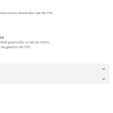
tate extinsa ferestrelor tale din PVC.
rne
.
velele geamurilor cu falt de 13mm.
e de geamuri din PVC.