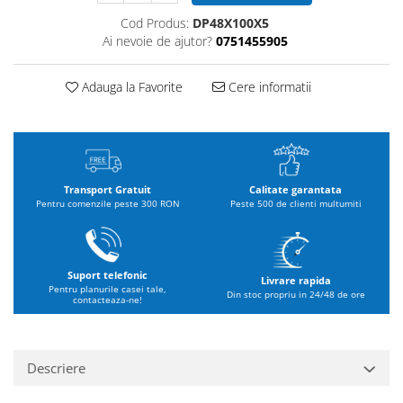
Cod Produs:
DP48X100X5
Ai nevoie de ajutor?
0751455905
Adauga la Favorite
Cere informatii
Transport Gratuit
Calitate garantata
Pentru comenzile peste 300 RON
Peste 500 de clienti multumiti
Suport telefonic
Livrare rapida
Pentru planurile casei tale,
Din stoc propriu in 24/48 de ore
contacteaza-ne!
Descriere