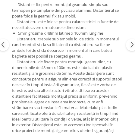
Distantier fix pentru montajul geamului simplu sau
termopan pe tamplarie din pvc sau aluminiu. Distantierul se
poate folosi la geamul fix sau mobil.
Distantierul este folosit pentru calarea sticlei in functie de
necesitate avem urmatoarele dimensiuni:
5mm grosime x 48mm latime x 100mm lungime
Distantierul trebuie sub ambele foi de sticla, in momentul
cand montati sticla sa fiti atenti ca distantierul sa fie pe
ambele foi de sticla deoarece in momentul in care bateti
bagheta este posibil sa spargeti geamul.
Distanțierul de fixare pentru montajul geamurilor, cu
dimensiunile de 48mm x 100mm, este fabricat din plastic
rezistent și are grosimea de 5mm. Aceste distanțiere sunt
concepute pentru a asigura alinierea corectă și suportul stabil
necesar în timpul instalării geamurilor, fie că este vorba de
ferestre, uși sau alte structuri vitrate. Utilizarea acestor
distanțiere facilitează montajul precis și uniform, prevenind
problemele legate de instalarea incorectă, cum ar fi
strâmbarea sau tensiunile în material. Materialul plastic din
care sunt făcute oferă durabilitate și rezistență în timp, fiind
ideal pentru utilizare în condiții diverse, atât în interior, cât și
în exterior. Distanțierul este un accesoriu indispensabil în
orice proiect de montaj al geamurilor, oferind siguranță și