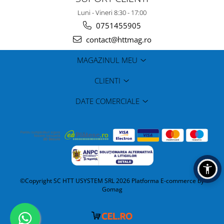
Luni - Vineri 8:30 - 17:00
0751455905
contact@httmag.ro
MAGAZINUL MEU
CLIENTI
DATE COMERCIALE
©Copyright SC HTT USYSTEM SRL 2026
Platforma E-commerce by
Gomag