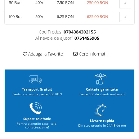
50
Buc
-40%
7,50 RON
250,00 RON
+
100
Buc
-50%
6,25 RON
625,00 RON
+
Cod Produs:
0704384302155
Ai nevoie de ajutor?
0751455905
Adauga la Favorite
Cere informatii
Transport Gratuit
Calitate garantata
Pentru comenzile peste 300 RON
Peste 500 de clienti multumiti
Suport telefonic
Livrare rapida
Pentru planurile casei tale,
Din stoc propriu in 24/48 de ore
contacteaza-ne!