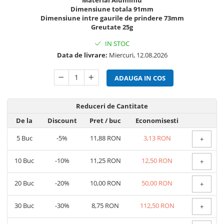
Material Aluminiu
Dimensiune totala 91mm
Dimensiune intre gaurile de prindere 73mm
Greutate 25g
IN STOC
Data de livrare:
Miercuri, 12.08.2026
ADAUGA IN COS
Reduceri de Cantitate
De la
Discount
Pret
/ buc
Economisesti
5
Buc
-5%
11,88 RON
3,13 RON
+
10
Buc
-10%
11,25 RON
12,50 RON
+
20
Buc
-20%
10,00 RON
50,00 RON
+
30
Buc
-30%
8,75 RON
112,50 RON
+