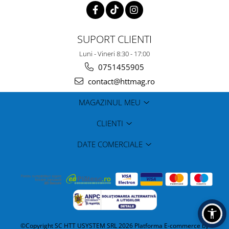
SUPORT CLIENTI
Luni - Vineri 8:30 - 17:00
0751455905
contact@httmag.ro
MAGAZINUL MEU
CLIENTI
DATE COMERCIALE
©Copyright SC HTT USYSTEM SRL 2026
Platforma E-commerce by