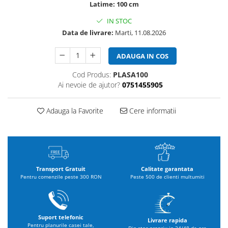
Latime: 100 cm
IN STOC
Data de livrare:
Marti, 11.08.2026
ADAUGA IN COS
Cod Produs:
PLASA100
Ai nevoie de ajutor?
0751455905
Adauga la Favorite
Cere informatii
Transport Gratuit
Calitate garantata
Pentru comenzile peste 300 RON
Peste 500 de clienti multumiti
Suport telefonic
Livrare rapida
Pentru planurile casei tale,