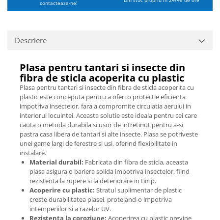
Din stoc propriu in 24/48 de ore
contacteaza-ne!
Descriere
Plasa pentru tantari si insecte din
fibra de sticla acoperita cu plastic
Plasa pentru tantari si insecte din fibra de sticla acoperita cu
plastic este conceputa pentru a oferi o protectie eficienta
impotriva insectelor, fara a compromite circulatia aerului in
interiorul locuintei. Aceasta solutie este ideala pentru cei care
cauta o metoda durabila si usor de intretinut pentru a-si
pastra casa libera de tantari si alte insecte. Plasa se potriveste
unei game largi de ferestre si usi, oferind flexibilitate in
instalare.
Material durabil:
Fabricata din fibra de sticla, aceasta
plasa asigura o bariera solida impotriva insectelor, fiind
rezistenta la rupere si la deteriorare in timp.
Acoperire cu plastic:
Stratul suplimentar de plastic
creste durabilitatea plasei, protejand-o impotriva
intemperiilor si a razelor UV.
Rezistenta la coroziune:
Acoperirea cu plastic previne