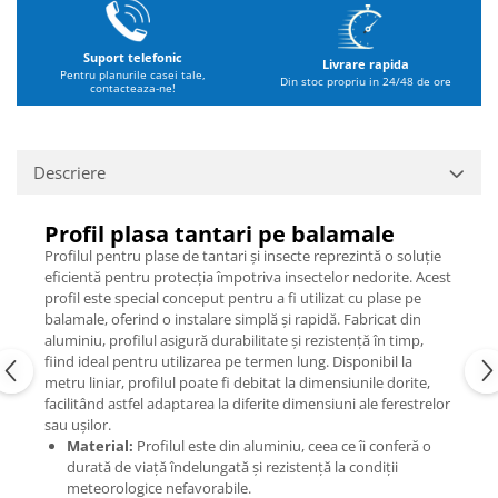
Suport telefonic
Livrare rapida
Pentru planurile casei tale,
Din stoc propriu in 24/48 de ore
contacteaza-ne!
Descriere
Profil plasa tantari pe balamale
Profilul pentru plase de tantari și insecte reprezintă o soluție
eficientă pentru protecția împotriva insectelor nedorite. Acest
profil este special conceput pentru a fi utilizat cu plase pe
balamale, oferind o instalare simplă și rapidă. Fabricat din
aluminiu, profilul asigură durabilitate și rezistență în timp,
fiind ideal pentru utilizarea pe termen lung. Disponibil la
metru liniar, profilul poate fi debitat la dimensiunile dorite,
facilitând astfel adaptarea la diferite dimensiuni ale ferestrelor
sau ușilor.
Material:
Profilul este din aluminiu, ceea ce îi conferă o
durată de viață îndelungată și rezistență la condiții
meteorologice nefavorabile.