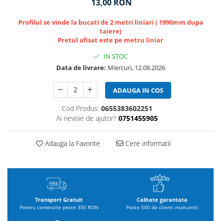
13,00 RON
Profilul se vinde la bucati de 2 metri liniari ( 1990mm dupa
taiere)
Pretul afisat este pe metru liniar
IN STOC
Data de livrare:
Miercuri, 12.08.2026
ADAUGA IN COS
Cod Produs:
0655383602251
Ai nevoie de ajutor?
0751455905
Adauga la Favorite
Cere informatii
Transport Gratuit
Calitate garantata
Pentru comenzile peste 300 RON
Peste 500 de clienti multumiti