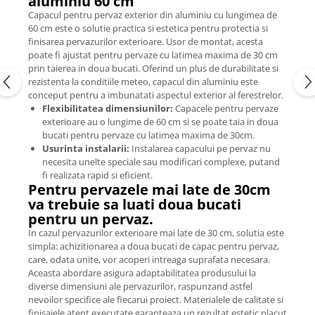
aluminiu 60 cm
Capacul pentru pervaz exterior din aluminiu cu lungimea de
60 cm este o solutie practica si estetica pentru protectia si
finisarea pervazurilor exterioare. Usor de montat, acesta
poate fi ajustat pentru pervaze cu latimea maxima de 30 cm
prin taierea in doua bucati. Oferind un plus de durabilitate si
rezistenta la conditiile meteo, capacul din aluminiu este
conceput pentru a imbunatati aspectul exterior al ferestrelor.
Flexibilitatea dimensiunilor:
Capacele pentru pervaze
exterioare au o lungime de 60 cm si se poate taia in doua
bucati pentru pervaze cu latimea maxima de 30cm.
Usurinta instalarii:
Instalarea capacului pe pervaz nu
necesita unelte speciale sau modificari complexe, putand
fi realizata rapid si eficient.
Pentru pervazele mai late de 30cm
va trebuie sa luati doua bucati
pentru un pervaz.
In cazul pervazurilor exterioare mai late de 30 cm, solutia este
simpla: achizitionarea a doua bucati de capac pentru pervaz,
care, odata unite, vor acoperi intreaga suprafata necesara.
Aceasta abordare asigura adaptabilitatea produsului la
diverse dimensiuni ale pervazurilor, raspunzand astfel
nevoilor specifice ale fiecarui proiect. Materialele de calitate si
finisajele atent executate garanteaza un rezultat estetic placut