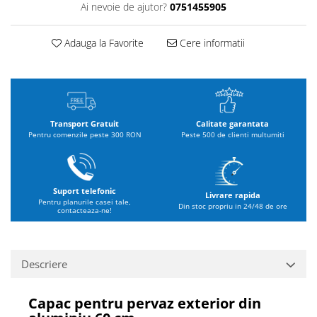
Ai nevoie de ajutor?
0751455905
Adauga la Favorite
Cere informatii
Transport Gratuit
Calitate garantata
Pentru comenzile peste 300 RON
Peste 500 de clienti multumiti
Suport telefonic
Livrare rapida
Pentru planurile casei tale,
Din stoc propriu in 24/48 de ore
contacteaza-ne!
Descriere
Capac pentru pervaz exterior din