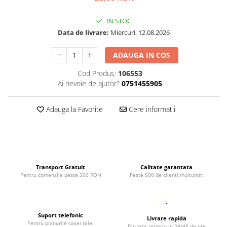
IN STOC
Data de livrare:
Miercuri, 12.08.2026
ADAUGA IN COS
Cod Produs:
106553
Ai nevoie de ajutor?
0751455905
Adauga la Favorite
Cere informatii
Transport Gratuit
Calitate garantata
Pentru comenzile peste 300 RON
Peste 500 de clienti multumiti
Suport telefonic
Livrare rapida
Pentru planurile casei tale,
Din stoc propriu in 24/48 de ore