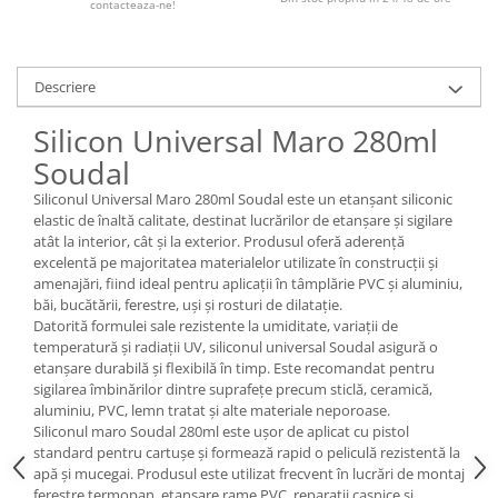
contacteaza-ne!
Descriere
Silicon Universal Maro 280ml
Soudal
Siliconul Universal Maro 280ml Soudal este un etanșant siliconic
elastic de înaltă calitate, destinat lucrărilor de etanșare și sigilare
atât la interior, cât și la exterior. Produsul oferă aderență
excelentă pe majoritatea materialelor utilizate în construcții și
amenajări, fiind ideal pentru aplicații în tâmplărie PVC și aluminiu,
băi, bucătării, ferestre, uși și rosturi de dilatație.
Datorită formulei sale rezistente la umiditate, variații de
temperatură și radiații UV, siliconul universal Soudal asigură o
etanșare durabilă și flexibilă în timp. Este recomandat pentru
sigilarea îmbinărilor dintre suprafețe precum sticlă, ceramică,
aluminiu, PVC, lemn tratat și alte materiale neporoase.
Siliconul maro Soudal 280ml este ușor de aplicat cu pistol
standard pentru cartușe și formează rapid o peliculă rezistentă la
apă și mucegai. Produsul este utilizat frecvent în lucrări de montaj
ferestre termopan, etanșare rame PVC, reparații casnice și