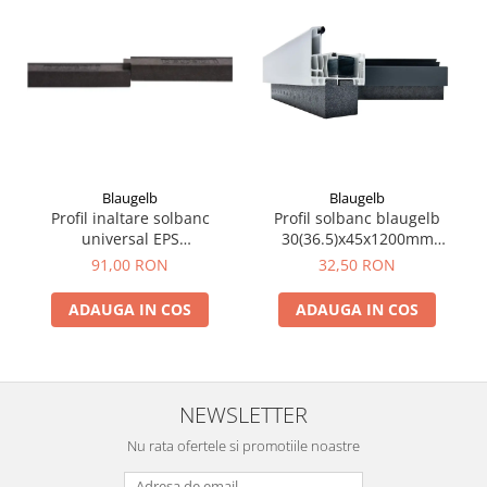
Blaugelb
Blaugelb
Profil inaltare solbanc
Profil solbanc blaugelb
universal EPS
30(36.5)x45x1200mm
100x64x1175mm
pentru Salamander 76 si 92
91,00 RON
32,50 RON
ADAUGA IN COS
ADAUGA IN COS
NEWSLETTER
Nu rata ofertele si promotiile noastre