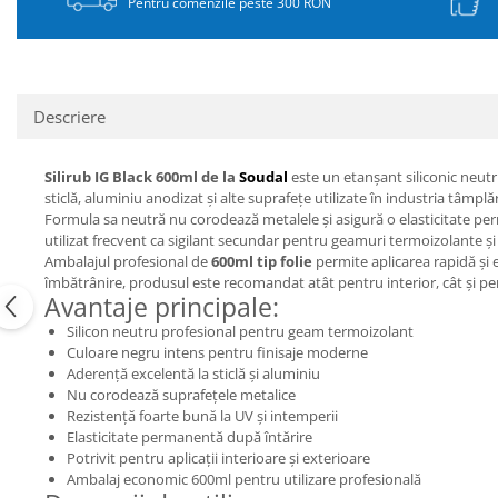
Pentru comenzile peste 300 RON
Descriere
Silirub IG Black 600ml de la
Soudal
este un etanșant siliconic neutr
sticlă, aluminiu anodizat și alte suprafețe utilizate în industria tâmplă
Formula sa neutră nu corodează metalele și asigură o elasticitate perma
utilizat frecvent ca sigilant secundar pentru geamuri termoizolante și
Ambalajul profesional de
600ml tip folie
permite aplicarea rapidă și ef
îmbătrânire, produsul este recomandat atât pentru interior, cât și pe
Avantaje principale:
Silicon neutru profesional pentru geam termoizolant
Culoare negru intens pentru finisaje moderne
Aderență excelentă la sticlă și aluminiu
Nu corodează suprafețele metalice
Rezistență foarte bună la UV și intemperii
Elasticitate permanentă după întărire
Potrivit pentru aplicații interioare și exterioare
Ambalaj economic 600ml pentru utilizare profesională