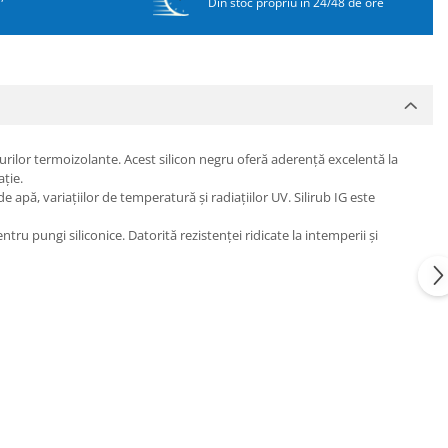
Din stoc propriu in 24/48 de ore
murilor termoizolante. Acest silicon negru oferă aderență excelentă la
ație.
apă, variațiilor de temperatură și radiațiilor UV. Silirub IG este
ntru pungi siliconice. Datorită rezistenței ridicate la intemperii și