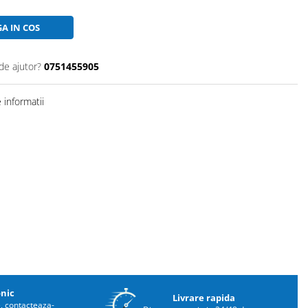
A IN COS
de ajutor?
0751455905
informatii
onic
Livrare rapida
e, contacteaza-