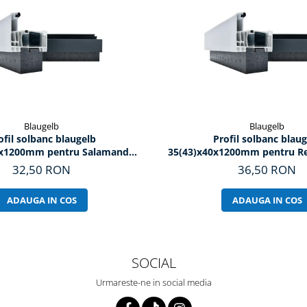
Blaugelb
Blaugelb
ofil solbanc blaugelb
Profil solbanc blaug
5x1200mm pentru Salamander
35(43)x40x1200mm pentru Rehau Synego,
76 si 92
Geneo
32,50 RON
36,50 RON
ADAUGA IN COS
ADAUGA IN COS
SOCIAL
Urmareste-ne in social media