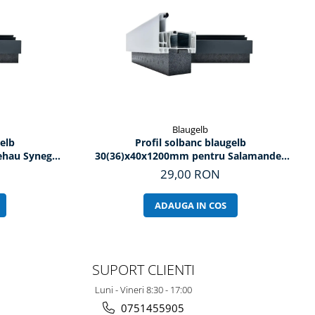
Blaugelb
elb
Profil solbanc blaugelb
30(36)x40x1200mm pentru Salamander
bluEvolution 82
29,00 RON
ADAUGA IN COS
SUPORT CLIENTI
Luni - Vineri 8:30 - 17:00
0751455905