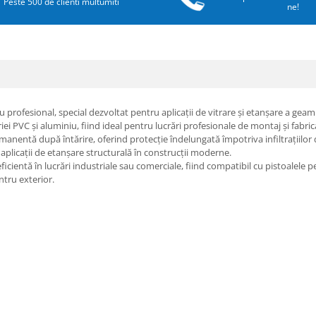
Peste 500 de clienti multumiti
ne!
u profesional, special dezvoltat pentru aplicații de vitrare și etanșare a gea
riei PVC și aluminiu, fiind ideal pentru lucrări profesionale de montaj și fabric
nentă după întărire, oferind protecție îndelungată împotriva infiltrațiilor de 
 aplicații de etanșare structurală în construcții moderne.
icientă în lucrări industriale sau comerciale, fiind compatibil cu pistoalele pe
ntru exterior.