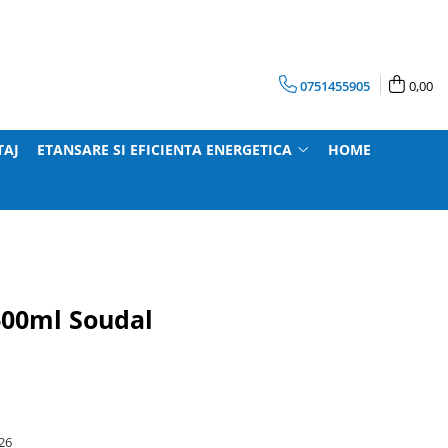
0751455905
0,00
TAJ
ETANSARE SI EFICIENTA ENERGETICA
HOME
 600ml Soudal
26