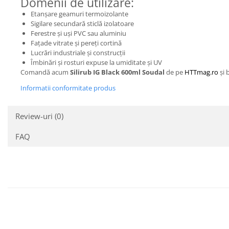
Domenii de utilizare:
Etanșare geamuri termoizolante
Sigilare secundară sticlă izolatoare
Ferestre și uși PVC sau aluminiu
Fațade vitrate și pereți cortină
Lucrări industriale și construcții
Îmbinări și rosturi expuse la umiditate și UV
Comandă acum
Silirub IG Black 600ml Soudal
de pe
HTTmag.ro
și 
Informatii conformitate produs
Review-uri
(0)
FAQ