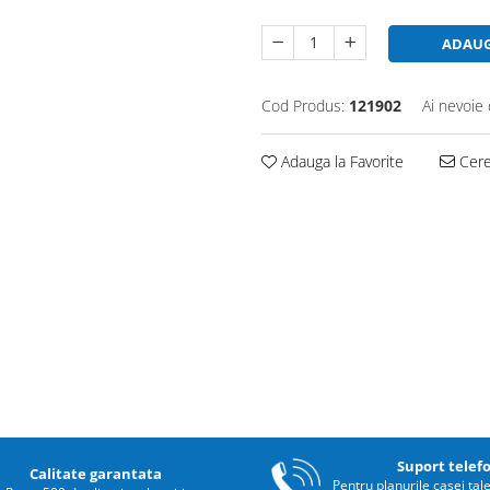
ADAUG
Cod Produs:
121902
Ai nevoie 
Adauga la Favorite
Cere 
Suport telef
Calitate garantata
Pentru planurile casei tal