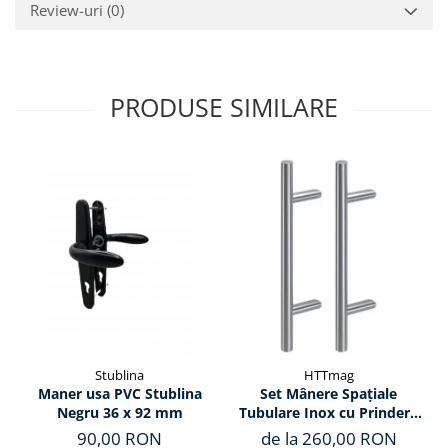
Review-uri
(0)
PRODUSE SIMILARE
Stublina
HTTmag
Maner usa PVC Stublina
Set Mânere Spațiale
Negru 36 x 92 mm
Tubulare Inox cu Prindere
la 45°
90,00 RON
de la 260,00 RON