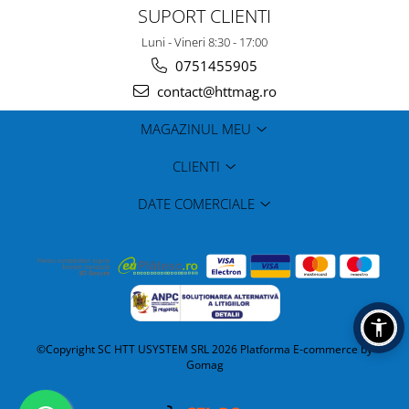
SUPORT CLIENTI
Luni - Vineri 8:30 - 17:00
0751455905
contact@httmag.ro
MAGAZINUL MEU
CLIENTI
DATE COMERCIALE
©Copyright SC HTT USYSTEM SRL 2026
Platforma E-commerce by
Gomag