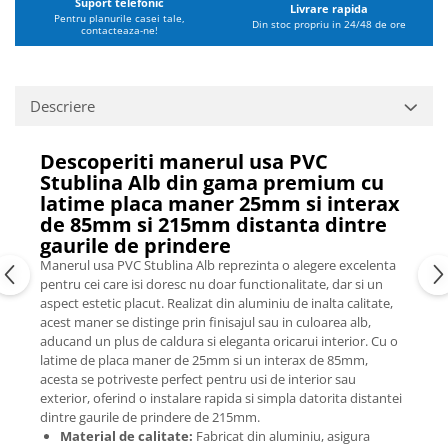
Suport telefonic
Livrare rapida
Pentru planurile casei tale,
Din stoc propriu in 24/48 de ore
contacteaza-ne!
Descriere
Descoperiti manerul usa PVC
Stublina Alb din gama premium cu
latime placa maner 25mm si interax
de 85mm si 215mm distanta dintre
gaurile de prindere
Manerul usa PVC Stublina Alb reprezinta o alegere excelenta
pentru cei care isi doresc nu doar functionalitate, dar si un
aspect estetic placut. Realizat din aluminiu de inalta calitate,
acest maner se distinge prin finisajul sau in culoarea alb,
aducand un plus de caldura si eleganta oricarui interior. Cu o
latime de placa maner de 25mm si un interax de 85mm,
acesta se potriveste perfect pentru usi de interior sau
exterior, oferind o instalare rapida si simpla datorita distantei
dintre gaurile de prindere de 215mm.
Material de calitate:
Fabricat din aluminiu, asigura