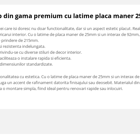
lb din gama premium cu latime placa maner 
care isi doresc nu doar functionalitate, dar si un aspect estetic placut. Real
oricarui interior. Cu o latime de placa maner de 25mm si un interax de 92mm, 
 de prindere de 215mm.
si rezistenta indelungata.
ivindu-se cu diverse stiluri de decor interior.
liteaza o instalare rapida si eficienta.
a dimensiunilor standardizate.
alitatea cu estetica. Cu o latime de placa maner de 25mm si un interax de 
uga un accent de rafinament datorita finisajului sau deosebit. Materialul di
 o montare simpla, fiind ideal pentru renovari rapide sau inlocuiri.