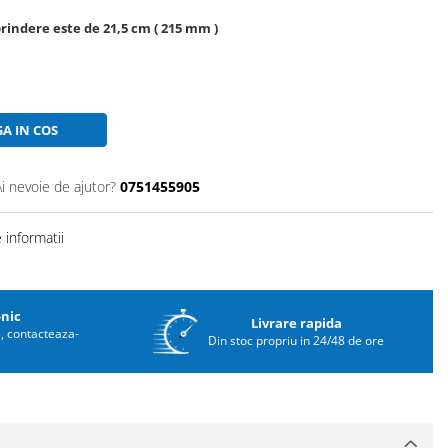
prindere este de 21,5 cm ( 215 mm )
A IN COS
Ai nevoie de ajutor?
0751455905
informatii
onic
Livrare rapida
e, contacteaza-
Din stoc propriu in 24/48 de ore