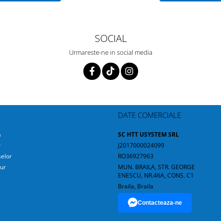
SOCIAL
Urmareste-ne in social media
DATE COMERCIALE
a
SC HTT USYSTEM SRL
r
J2017000024099
elor
RO36927963
ur
MUN. BRAILA, STR. GEORGE
ENESCU, NR.46A, CONS. C1
Braila, Braila
Contacteaza-ne