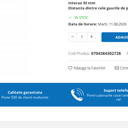
Interax 92 mm
Distanta dintre cele gaurile de 
IN STOC
Data de livrare:
Marti, 11.08.2026
ADAUG
Cod Produs:
0704384302728
Adauga la Favorite
Cere 
Suport telef
Calitate garantata
Pentru planurile casei tal
Peste 500 de clienti multumiti
ne!