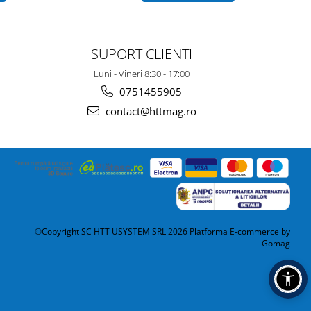
SUPORT CLIENTI
Luni - Vineri 8:30 - 17:00
0751455905
contact@httmag.ro
©Copyright SC HTT USYSTEM SRL 2026
Platforma E-commerce by
Gomag