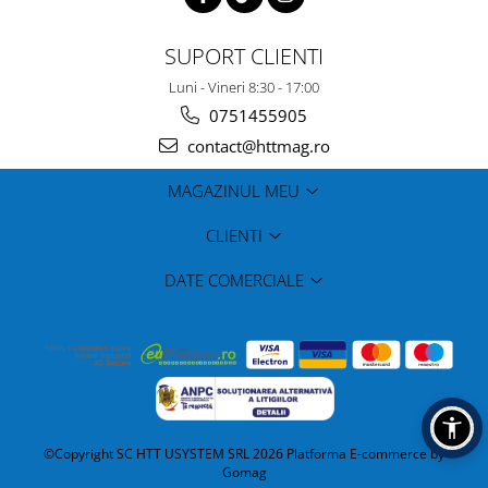
SUPORT CLIENTI
Luni - Vineri 8:30 - 17:00
0751455905
contact@httmag.ro
MAGAZINUL MEU
CLIENTI
DATE COMERCIALE
©Copyright SC HTT USYSTEM SRL 2026
Platforma E-commerce by
Gomag