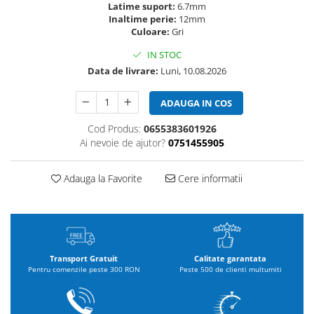
Latime suport:
6.7mm
Inaltime perie:
12mm
Culoare:
Gri
IN STOC
Data de livrare:
Luni, 10.08.2026
ADAUGA IN COS
Cod Produs:
0655383601926
Ai nevoie de ajutor?
0751455905
Adauga la Favorite
Cere informatii
Transport Gratuit
Calitate garantata
Pentru comenzile peste 300 RON
Peste 500 de clienti multumiti