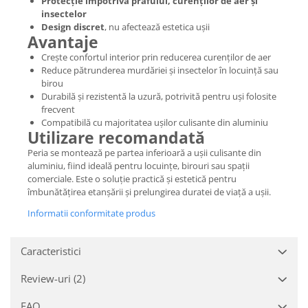
Protecție împotriva prafului, curenților de aer și
insectelor
Design discret
, nu afectează estetica ușii
Avantaje
Crește confortul interior prin reducerea curenților de aer
Reduce pătrunderea murdăriei și insectelor în locuință sau
birou
Durabilă și rezistentă la uzură, potrivită pentru uși folosite
frecvent
Compatibilă cu majoritatea ușilor culisante din aluminiu
Utilizare recomandată
Peria se montează pe partea inferioară a ușii culisante din
aluminiu, fiind ideală pentru locuințe, birouri sau spații
comerciale. Este o soluție practică și estetică pentru
îmbunătățirea etanșării și prelungirea duratei de viață a ușii.
Informatii conformitate produs
Caracteristici
Review-uri
(2)
FAQ