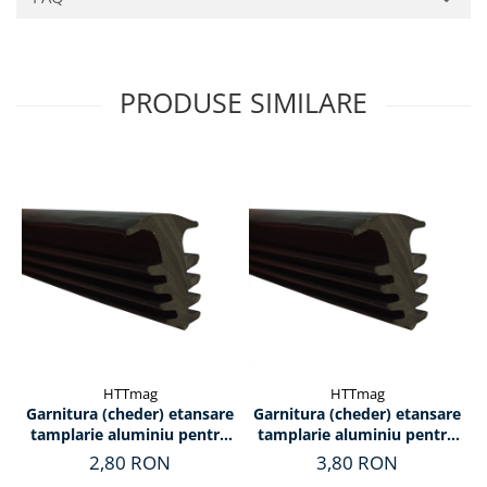
PRODUSE SIMILARE
HTTmag
HTTmag
Garnitura (cheder) etansare
Garnitura (cheder) etansare
tamplarie aluminiu pentru
tamplarie aluminiu pentru
sticla, T11 (2mm)
sticla, T10 (3mm)
2,80 RON
3,80 RON