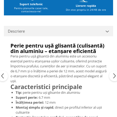
Suport telefonic
Livrare rapida
Pentru planurile casei tale,
Din stoc propriu in 24/48 de ore
contacteaza-ne!
Descriere
Perie pentru ușă glisantă (culisantă)
din aluminiu – etanșare eficientă
Peria pentru ușă glisantă din aluminiu este un accesoriu
esențial pentru etanșarea ușilor culisante, oferind protecție
împotriva prafului, curenților de aer și insectelor. Cu un suport
de 6,7 mm și o înălțime a periei de 12 mm, acest model asigură
o etanșare discretă și eficientă, păstrând aspectul elegant al
ușii.
Caracteristici principale
Tip:
perie pentru uși glisante din aluminiu
Suport perie:
6.7 mm
Înălțimea periei:
12 mm
Montaj simplu și rapid
, direct pe profilul inferior al ușii
culisante