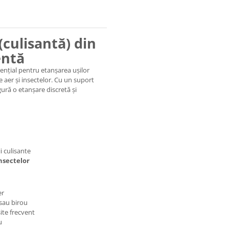
(culisantă) din
entă
ențial pentru etanșarea ușilor
e aer și insectelor. Cu un suport
ură o etanșare discretă și
ii culisante
insectelor
er
 sau birou
site frecvent
u