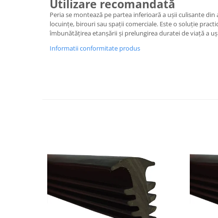
Utilizare recomandată
Peria se montează pe partea inferioară a ușii culisante din 
locuințe, birouri sau spații comerciale. Este o soluție practi
îmbunătățirea etanșării și prelungirea duratei de viață a uși
Informatii conformitate produs