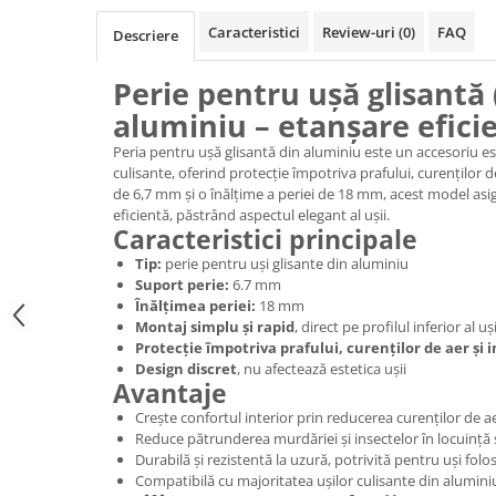
Caracteristici
Review-uri
(0)
FAQ
Descriere
Perie pentru ușă glisantă 
aluminiu – etanșare efici
Peria pentru ușă glisantă din aluminiu este un accesoriu es
culisante, oferind protecție împotriva prafului, curenților d
de 6,7 mm și o înălțime a periei de 18 mm, acest model asig
eficientă, păstrând aspectul elegant al ușii.
Caracteristici principale
Tip:
perie pentru uși glisante din aluminiu
Suport perie:
6.7 mm
Înălțimea periei:
18 mm
Montaj simplu și rapid
, direct pe profilul inferior al uș
Protecție împotriva prafului, curenților de aer și 
Design discret
, nu afectează estetica ușii
Avantaje
Crește confortul interior prin reducerea curenților de a
Reduce pătrunderea murdăriei și insectelor în locuință
Durabilă și rezistentă la uzură, potrivită pentru uși folo
Compatibilă cu majoritatea ușilor culisante din alumini