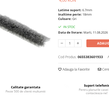
4,00 RON
Latime suport:
6.7mm
Inaltime perie:
18mm
Culoare:
Gri
IN STOC
Data de livrare:
Marti, 11.08.2026
ADAUG
Cod Produs:
0655383601933
Adauga la Favorite
Cere 
Suport telefoni
Calitate garantata
Pentru planurile casei 
Peste 500 de clienti multumiti
contacteaza-ne!