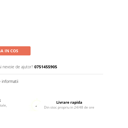
A IN COS
Ai nevoie de ajutor?
0751455905
informatii
c
Livrare rapida
tale,
Din stoc propriu in 24/48 de ore