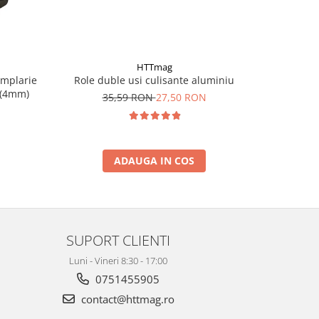
HTTmag
Role duble usi culisante aluminiu
amplarie
Zavor M
 (4mm)
35,59 RON
27,50 RON
ADAUGA IN COS
SUPORT CLIENTI
Luni - Vineri 8:30 - 17:00
0751455905
contact@httmag.ro